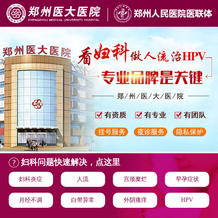
妇科问题快速解决，点这里
妇科炎症
人流
宫颈糜烂
早孕症状
月经不调
白带异常
外阴瘙痒
HPV