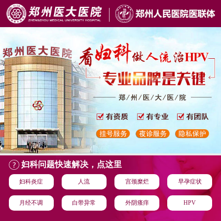
妇科问题快速解决，点这里
妇科炎症
人流
宫颈糜烂
早孕症状
月经不调
白带异常
外阴瘙痒
HPV