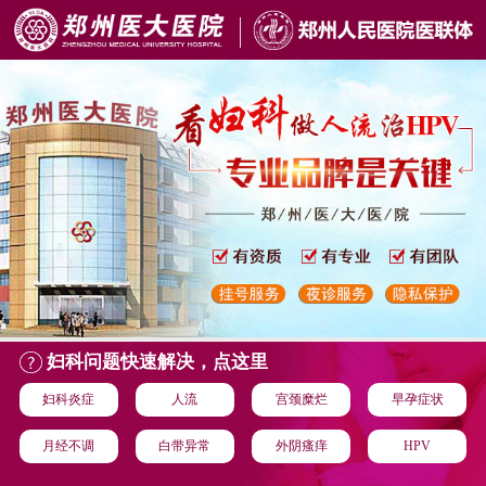
妇科问题快速解决，点这里
妇科炎症
人流
宫颈糜烂
早孕症状
月经不调
白带异常
外阴瘙痒
HPV