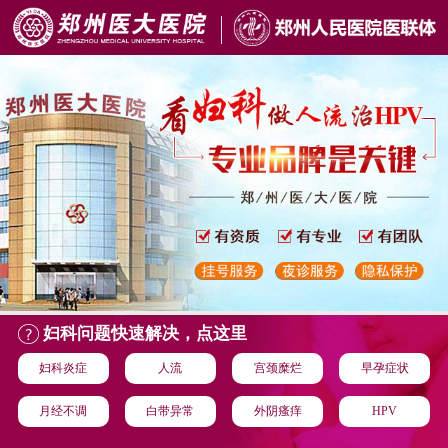
妇科问题快速解决，点这里
妇科炎症
人流
宫颈糜烂
早孕症状
月经不调
白带异常
外阴瘙痒
HPV